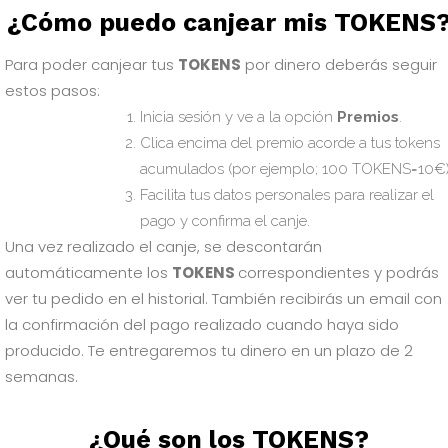
¿Cómo puedo canjear mis TOKENS
Para poder canjear tus
TOKENS
por dinero deberás seguir
estos pasos:
Inicia sesión y ve a la opción
Premios
.
Clica encima del premio acorde a tus tokens
acumulados (por ejemplo; 100 TOKENS=10€)
Facilita tus datos personales para realizar el
pago y confirma el canje.
Una vez realizado el canje, se descontarán
automáticamente los
TOKENS
correspondientes y podrás
ver tu pedido en el historial. También recibirás un email con
la confirmación del pago realizado cuando haya sido
producido. Te entregaremos tu dinero en un plazo de 2
semanas.
¿Qué son los TOKENS?